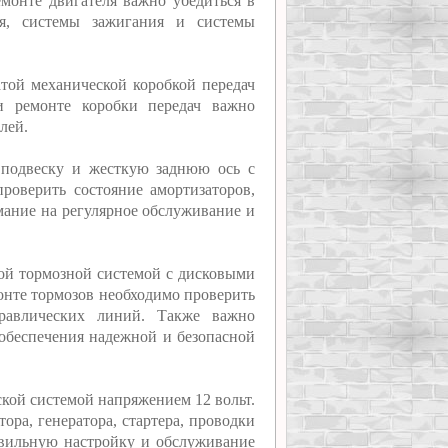
емонте двигателя важно убедиться в
я, системы зажигания и системы
атой механической коробкой передач
ри ремонте коробки передач важно
лей.
 подвеску и жесткую заднюю ось с
роверить состояние амортизаторов,
имание на регулярное обслуживание и
кой тормозной системой с дисковыми
онте тормозов необходимо проверить
дравлических линий. Также важно
 обеспечения надежной и безопасной
ской системой напряжением 12 вольт.
ора, генератора, стартера, проводки
авильную настройку и обслуживание