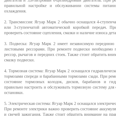
двигатель и 3,8-литровый 6-цилиндровый двигатель. При р
правильной настройке и обслуживании системы питани
охлаждения.
2. Трансмиссия: Ягуар Марк 2 обычно оснащался 4-ступенч
или 3-ступенчатой автоматической коробкой передач. П
проверить состояние сцепления, смазки и наличие износа дета
3. Подвеска: Ягуар Марк 2 имеет независимую переднюю
листовыми рессорами. При ремонте подвески необходимо п
рессор, рычагов и передних стоек. Также стоит обратить вн
смазку подвески.
4. Тормозная система: Ягуар Марк 2 оснащался гидравличес
тормозами спереди и барабанными тормозами сзади. При рем
состояние тормозных колодок, дисков, барабанов и ги
правильно настроить и обслуживать тормозную систему для
остановки.
5. Электрическая система: Ягуар Марк 2 оснащался электриче
При ремонте электрики важно проверить состояние аккумулят
и свечей зажигания. Также стоит обратить внимание на пр