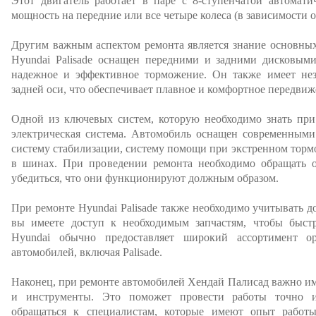
Этот двигатель работает в паре с 8-ступенчатой автомати
мощность на передние или все четыре колеса (в зависимости 
Другим важным аспектом ремонта является знание основных
Hyundai Palisade оснащен передними и задними дисковыми
надежное и эффективное торможение. Он также имеет не
задней оси, что обеспечивает плавное и комфортное передвиж
Одной из ключевых систем, которую необходимо знать при
электрическая система. Автомобиль оснащен современными
систему стабилизации, систему помощи при экстренном торм
в шинах. При проведении ремонта необходимо обращать 
убедиться, что они функционируют должным образом.
При ремонте Hyundai Palisade также необходимо учитывать до
вы имеете доступ к необходимым запчастям, чтобы быст
Hyundai обычно предоставляет широкий ассортимент о
автомобилей, включая Palisade.
Наконец, при ремонте автомобилей Хендай Палисад важно и
и инструменты. Это поможет провести работы точно и
обращаться к специалистам, которые имеют опыт рабо