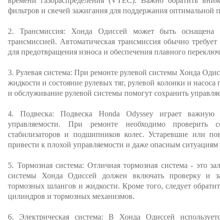
времени газораспределения (VTEC). Важно обратить вним
фильтров и свечей зажигания для поддержания оптимальной 
2. Трансмиссия: Хонда Одиссей может быть оснащена 
трансмиссией. Автоматическая трансмиссия обычно требует
для предотвращения износа и обеспечения плавного переключ
3. Рулевая система: При ремонте рулевой системы Хонда Оди
жидкости и состояние рулевых тяг, рулевой колонки и насоса 
и обслуживание рулевой системы помогут сохранить управля
4. Подвеска: Подвеска Honda Odyssey играет важную
управляемости. При ремонте необходимо проверить со
стабилизаторов и подшипников колес. Устаревшие или по
привести к плохой управляемости и даже опасным ситуациям 
5. Тормозная система: Отличная тормозная система - это за
системы Хонда Одиссей должен включать проверку и за
тормозных шлангов и жидкости. Кроме того, следует обрати
цилиндров и тормозных механизмов.
6. Электрическая система: В Хонда Одиссей используетс