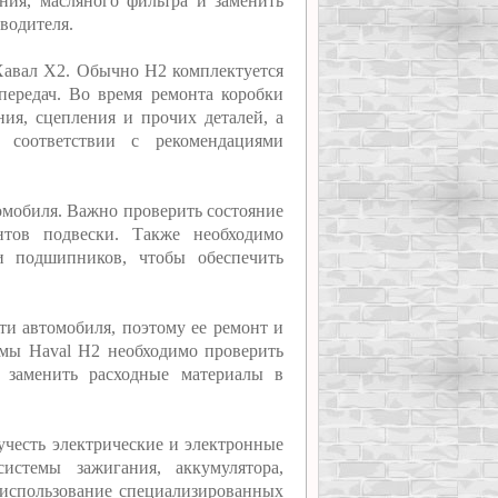
ния, масляного фильтра и заменить
водителя.
 Хавал Х2. Обычно H2 комплектуется
передач. Во время ремонта коробки
ия, сцепления и прочих деталей, а
 соответствии с рекомендациями
омобиля. Важно проверить состояние
нтов подвески. Также необходимо
и подшипников, чтобы обеспечить
ти автомобиля, поэтому ее ремонт и
мы Haval H2 необходимо проверить
е заменить расходные материалы в
учесть электрические и электронные
истемы зажигания, аккумулятора,
я использование специализированных