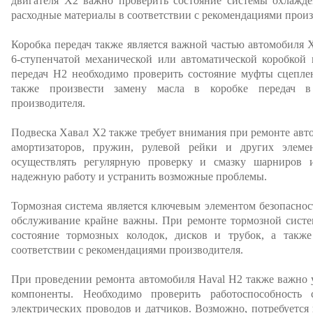
двигателя Х2 важно проверить состояние системы охлажде
расходные материалы в соответствии с рекомендациями произ
Коробка передач также является важной частью автомобиля
6-ступенчатой механической или автоматической коробкой 
передач H2 необходимо проверить состояние муфты сцеплен
также произвести замену масла в коробке передач в
производителя.
Подвеска Хавал Х2 также требует внимания при ремонте авт
амортизаторов, пружин, рулевой рейки и других элеме
осуществлять регулярную проверку и смазку шарниров 
надежную работу и устранить возможные проблемы.
Тормозная система является ключевым элементом безопаснос
обслуживание крайне важны. При ремонте тормозной систе
состояние тормозных колодок, дисков и трубок, а такж
соответствии с рекомендациями производителя.
При проведении ремонта автомобиля Haval H2 также важно 
компоненты. Необходимо проверить работоспособность с
электрических проводов и датчиков. Возможно, потребуетс