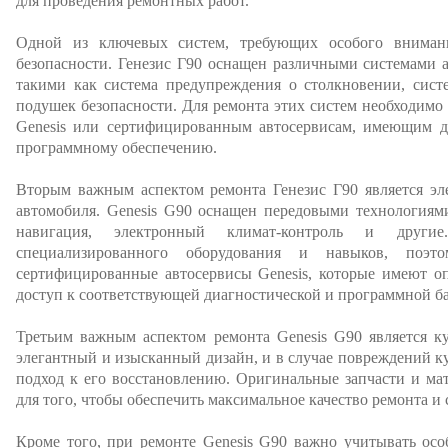
для проведения ремонтных работ.
Одной из ключевых систем, требующих особого внимани
безопасности. Генезис Г90 оснащен различными системами 
такими как система предупреждения о столкновении, сист
подушек безопасности. Для ремонта этих систем необходим
Genesis или сертифицированным автосервисам, имеющим д
программному обеспечению.
Вторым важным аспектом ремонта Генезис Г90 является эл
автомобиля. Genesis G90 оснащен передовыми технологиями
навигация, электронный климат-контроль и другие
специализированного оборудования и навыков, поэто
сертифицированные автосервисы Genesis, которые имеют о
доступ к соответствующей диагностической и программной ба
Третьим важным аспектом ремонта Genesis G90 является ку
элегантный и изысканный дизайн, и в случае повреждений к
подход к его восстановлению. Оригинальные запчасти и ма
для того, чтобы обеспечить максимальное качество ремонта и
Кроме того, при ремонте Genesis G90 важно учитывать осо