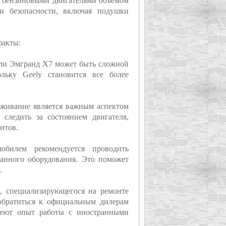
н бензиновыми двигателями объемом
и безопасности, включая подушки
факты:
или Эмгранд Х7 может быть сложной
ольку Geely становится все более
луживание является важным аспектом
следить за состоянием двигателя,
нтов.
обилем рекомендуется проводить
анного оборудования. Это поможет
.
, специализирующегося на ремонте
обратиться к официальным дилерам
меют опыт работы с иностранными