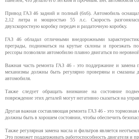
панелей, что делало его легким и прочным. Вес автомобиля со
Привод ГАЗ 46 задний и полный (6x6). Автомобиль оснаща
2,12 литра и мощностью 55 л.с. Скорость разгоняла
двухскоростную коробку передач и раздаточную коробку.
ГАЗ 46 обладал отличными внедорожными характеристик
преграды, подниматься на крутые склоны и проезжать по
рессоры позволяли автомобилю плавно двигаться по неровной
Важная часть ремонта ГАЗ 46 - это поддержание и замена 
механизмы должны быть регулярно проверяны и смазаны д
автомобиля.
Также следует обращать внимание на состояние подве
повреждение этих деталей могут негативно сказаться на упра
Другая важная составляющая ремонта ГАЗ 46 - это тормозная
должны быть в хорошем состоянии, чтобы обеспечить безопа
Также регулярная замена масла и фильтров является неотъе
Это поможет поддерживать работоспособность двигателя и пр