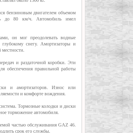
ставлял около 1300 кг.
лся бензиновым двигателем объемом
сь до 80 км/ч. Автомобиль имел
ами, он мог преодолевать водные
 глубокому снегу. Амортизаторы и
 местности.
передач и раздаточной коробки. Эти
ля обеспечения правильной работы
ски и амортизаторов. Износ или
вляемости и комфорте вождения.
 система. Тормозные колодки и диски
сное торможение автомобиля.
млемой частью обслуживания GAZ 46.
одлить срок его службы.