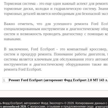
Тормозная система - это еще один важный аспект для ремонта
тормозные диски, колодки и гидравлическую систему. Знан
тормозных деталей является необходимым для безопасной экс
Важно отметить, что для успешного ремонта Ford Eco
специализированным инструментам и диагностическому обо
систем и возможность проводить диагностику с помощью к
навыками.
В заключение, Ford EcoSport - это компактный кроссовер
систем и процедур ремонта. Понимание работы двигателя, 
системы является ключевым для обслуживания этого автомо
инструментам и диагностическому оборудованию также яв
ремонта Ford EcoSport.
1.
Ремонт Ford EcoSport (авторемонт Форд EcoSport 2.0 MT 143 л.
 Форд EcoSport, авторемонт Форд Экоспорт» © 2026. Копирование данных с
ту автомобилей 2026
. С вопросами, отзывами и предложениями сюда