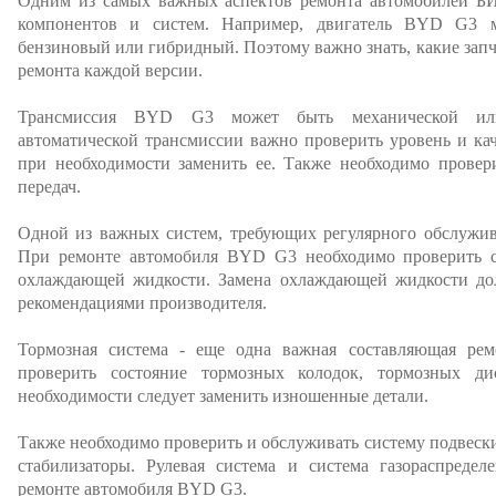
Одним из самых важных аспектов ремонта автомобилей БИ
компонентов и систем. Например, двигатель BYD G3 м
бензиновый или гибридный. Поэтому важно знать, какие зап
ремонта каждой версии.
Трансмиссия BYD G3 может быть механической или
автоматической трансмиссии важно проверить уровень и ка
при необходимости заменить ее. Также необходимо провер
передач.
Одной из важных систем, требующих регулярного обслужива
При ремонте автомобиля BYD G3 необходимо проверить со
охлаждающей жидкости. Замена охлаждающей жидкости дол
рекомендациями производителя.
Тормозная система - еще одна важная составляющая р
проверить состояние тормозных колодок, тормозных д
необходимости следует заменить изношенные детали.
Также необходимо проверить и обслуживать систему подвеск
стабилизаторы. Рулевая система и система газораспреде
ремонте автомобиля BYD G3.