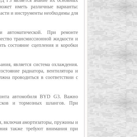
Д Г3 является знание их основных
ожет иметь различные варианты:
части и инструменты необходимы для
 автоматической. При ремонте
чество трансмиссионной жидкости и
ить состояние сцепления и коробки
ния, является система охлаждения.
стояние радиатора, вентилятора и
жна проводиться в соответствии с
емонта автомобиля BYD G3. Важно
исков и тормозных шлангов. При
и, включая амортизаторы, пружины и
ления также требуют внимания при