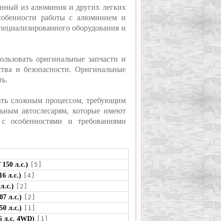
ленный из алюминия и других легких
особенности работы с алюминием и
специализированного оборудования и
ользовать оригинальные запчасти и
ства и безопасности. Оригинальные
ь.
ыть сложным процессом, требующим
льным автослесарям, которые имеют
с особенностями и требованиями
150 л.с.)
[5]
6 л.с.)
[4]
л.с.)
[2]
7 л.с.)
[2]
0 л.с.)
[1]
6 л.с. 4WD)
[1]