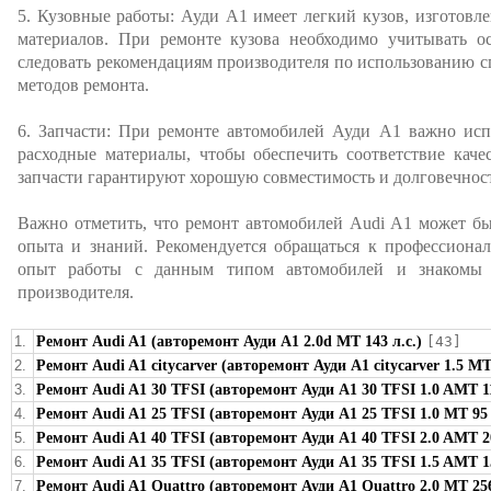
5. Кузовные работы: Ауди А1 имеет легкий кузов, изготов
материалов. При ремонте кузова необходимо учитывать 
следовать рекомендациям производителя по использованию 
методов ремонта.
6. Запчасти: При ремонте автомобилей Ауди А1 важно исп
расходные материалы, чтобы обеспечить соответствие каче
запчасти гарантируют хорошую совместимость и долговечност
Важно отметить, что ремонт автомобилей Audi A1 может б
опыта и знаний. Рекомендуется обращаться к профессиона
опыт работы с данным типом автомобилей и знакомы 
производителя.
1.
Ремонт Audi A1 (авторемонт Ауди A1 2.0d MT 143 л.с.)
[43]
2.
Ремонт Audi A1 citycarver (авторемонт Ауди A1 citycarver 1.5 MT 
3.
Ремонт Audi A1 30 TFSI (авторемонт Ауди A1 30 TFSI 1.0 AMT 11
4.
Ремонт Audi A1 25 TFSI (авторемонт Ауди A1 25 TFSI 1.0 MT 95 
5.
Ремонт Audi A1 40 TFSI (авторемонт Ауди A1 40 TFSI 2.0 AMT 20
6.
Ремонт Audi A1 35 TFSI (авторемонт Ауди A1 35 TFSI 1.5 AMT 15
7.
Ремонт Audi A1 Quattro (авторемонт Ауди A1 Quattro 2.0 MT 25