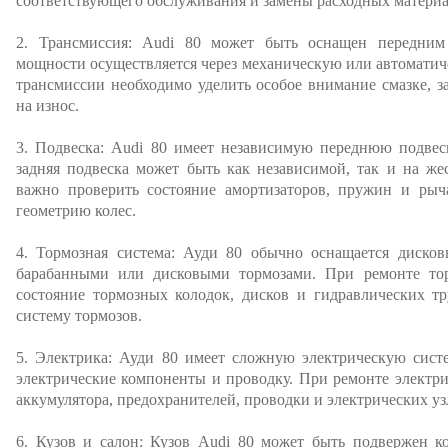
соответствующего обслуживания и замены расходных материа
2. Трансмиссия: Audi 80 может быть оснащен передни
мощности осуществляется через механическую или автоматич
трансмиссии необходимо уделить особое внимание смазке, з
на износ.
3. Подвеска: Audi 80 имеет независимую переднюю подвес
задняя подвеска может быть как независимой, так и на же
важно проверить состояние амортизаторов, пружин и рыча
геометрию колес.
4. Тормозная система: Ауди 80 обычно оснащается диско
барабанными или дисковыми тормозами. При ремонте то
состояние тормозных колодок, дисков и гидравлических тр
систему тормозов.
5. Электрика: Ауди 80 имеет сложную электрическую сист
электрические компоненты и проводку. При ремонте электр
аккумулятора, предохранителей, проводки и электрических уз
6. Кузов и салон: Кузов Audi 80 может быть подвержен к