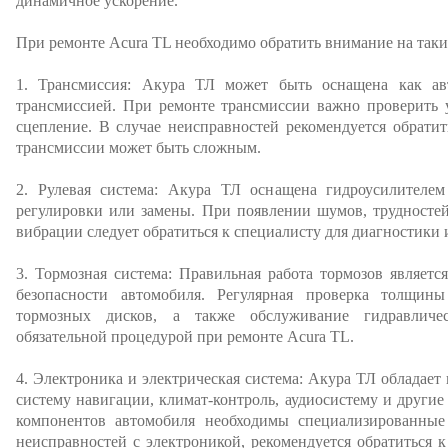
динамичное ускорение.
При ремонте Acura TL необходимо обратить внимание на так
1. Трансмиссия: Акура ТЛ может быть оснащена как авт
трансмиссией. При ремонте трансмиссии важно проверить у
сцепление. В случае неисправностей рекомендуется обратит
трансмиссии может быть сложным.
2. Рулевая система: Акура ТЛ оснащена гидроусилителем
регулировки или замены. При появлении шумов, трудносте
вибрации следует обратиться к специалисту для диагностики 
3. Тормозная система: Правильная работа тормозов являет
безопасности автомобиля. Регулярная проверка толщин
тормозных дисков, а также обслуживание гидравличес
обязательной процедурой при ремонте Acura TL.
4. Электроника и электрическая система: Акура ТЛ обладает
систему навигации, климат-контроль, аудиосистему и други
компонентов автомобиля необходимы специализированные
неисправностей с электроникой, рекомендуется обратиться 