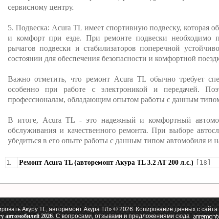
сервисному центру.
5. Подвеска: Acura TL имеет спортивную подвеску, которая 
и комфорт при езде. При ремонте подвески необходимо пр
рычагов подвески и стабилизаторов поперечной устойчи
состоянии для обеспечения безопасности и комфортной поезд
Важно отметить, что ремонт Acura TL обычно требует сп
особенно при работе с электроникой и передачей. Поэ
профессионалам, обладающим опытом работы с данным типом
В итоге, Acura TL - это надежный и комфортный автомоб
обслуживания и качественного ремонта. При выборе автос
убедиться в его опыте работы с данным типом автомобиля и 
1.
Ремонт Acura TL (авторемонт Акура TL 3.2 AT 200 л.с.)
[18]
ровать Акуру TL, авторемонт Акура ТЛ» © 2026. Копирование данных с сайта
ту автомобилей 2026
. С вопросами, отзывами и предложениями сюда