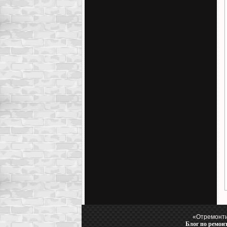
«Отремонти
Блог по ремон