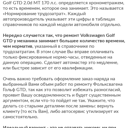
Golf GTD 2.0d MT 170 л.с. определяется хронометражем,
то есть временем, которое она занимает. Это называется
«Нормирование трудозатрат». Каждый
автопроизводитель указывает эти цифры в таблицах
справочников по каждой модели автомобиля отдельно.
Нередко случается так, что ремонт Volkswagen Golf
GTD у механика занимает большее количество времени,
чем норматив
, указанный в справочнике по
трудозатратам. В этом случае Вы вправе оплачивать
только фиксированные нормо-часы, отведенные на
данную операцию. Сделает автомастер это медленне,
или быстрее зависит от его квалификации.
Очень важно требовать оформление заказ-наряда на
выбранный Вами объем работ по ремонту Фольксвагена
Гольф GTD, так как это позволит избежать разногласий,
проявит Вашу осведомленность и будет существенным
аргументом, если что-то пойдет не так. Укажите, что
делать со старыми деталями после замены: вернуть
клиенту (то есть Вам), либо автосервис утилизирует их
самостоятельно.
Идеальный вариант - это не отдавать никому, ни при