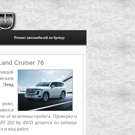
Ремонт автомобилей по бренду
and Cruiser 76
правдой
ческим
ы Ленд
 реже,
няются
сти от величины пробега. Проверка и
d MT 202 hp 4WD делается по таблице
а и вид работ.