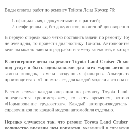
Виды оплаты работ по ремонту Тойота Ленд Крузер 76:
официальная, с документами и гарантией;
неофициальная, без документов, по личной договоренно
В первую очередь надо четко поставить задачи по ремонту Toy
не очевидны, то провести диагностику Тойоты. Автолюбител
ведь им можно навязать ряд работ и замену запчастей, в кото
В автосервисе цены на ремонт Toyota Land Cruiser 76 
вид услуг и быть одинаковыми для всех марок авто:
ди
замена колодок, замена воздушных фильтров. Альтернат
производится за «1 нормо-час», для каждой модели авто она св
В этом случае каждая операция по ремонту Toyota Land
определяется хронометражем, то есть временем, котор
«Нормирование трудозатрат». Каждый автопроизводитель
справочников по каждой модели автомобиля отдельно.
Нередко случается так, что ремонт Toyota Land Cruise
количество времени, чем норматив
, указанный в справочн