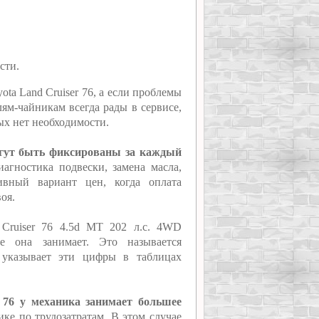
сти.
ota Land Cruiser 76, а если проблемы
ям-чайникам всегда рады в сервисе,
рых нет необходимости.
могут быть фиксированы за каждый
агностика подвески, замена масла,
ивный вариант цен, когда оплата
оя.
 Cruiser 76 4.5d MT 202 л.с. 4WD
ое она занимает. Это называется
 указывает эти цифры в таблицах
r 76 у механика занимает большее
ике по трудозатратам. В этом случае