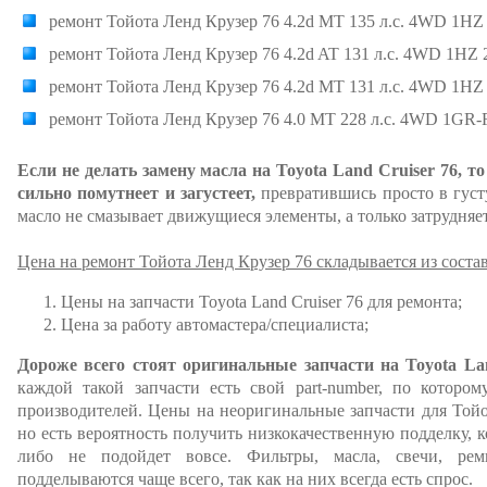
ремонт Тойота Ленд Крузер 76 4.2d MT 135 л.с. 4WD 1HZ 
ремонт Тойота Ленд Крузер 76 4.2d AT 131 л.с. 4WD 1HZ 
ремонт Тойота Ленд Крузер 76 4.2d MT 131 л.с. 4WD 1HZ 
ремонт Тойота Ленд Крузер 76 4.0 MT 228 л.с. 4WD 1GR-
Если не делать замену масла на Toyota Land Cruiser 76, то
сильно помутнеет и загустеет,
превратившись просто в густу
масло не смазывает движущиеся элементы, а только затрудняет
Цена на ремонт Тойота Ленд Крузер 76 складывается из сост
Цены на запчасти Toyota Land Cruiser 76 для ремонта;
Цена за работу автомастера/специалиста;
Дороже всего стоят оригинальные запчасти на Toyota Lan
каждой такой запчасти есть свой part-number, по которо
производителей. Цены на неоригинальные запчасти для Той
но есть вероятность получить низкокачественную подделку, 
либо не подойдет вовсе. Фильтры, масла, свечи, ре
подделываются чаще всего, так как на них всегда есть спрос.