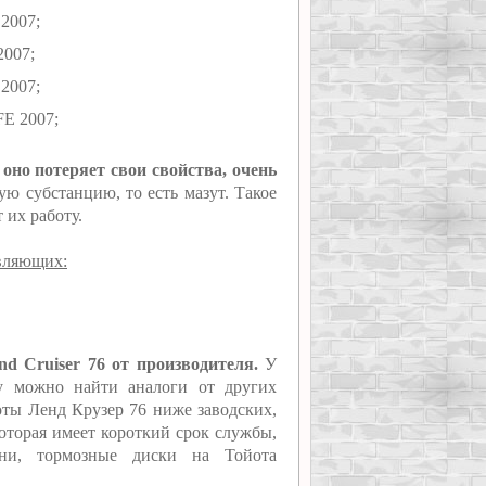
2007;
2007;
2007;
FE 2007;
 оно потеряет свои свойства, очень
ю субстанцию, то есть мазут. Такое
 их работу.
авляющих:
d Cruiser 76 от производителя.
У
му можно найти аналоги от других
оты Ленд Крузер 76 ниже заводских,
которая имеет короткий срок службы,
мни, тормозные диски на Тойота