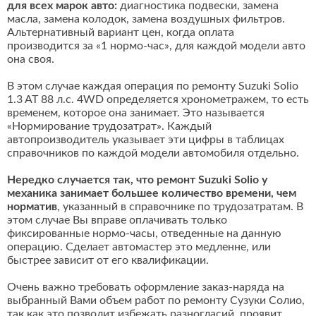
для всех марок авто:
диагностика подвески, замена
масла, замена колодок, замена воздушных фильтров.
Альтернативный вариант цен, когда оплата
производится за «1 нормо-час», для каждой модели авто
она своя.
В этом случае каждая операция по ремонту Suzuki Solio
1.3 AT 88 л.с. 4WD определяется хронометражем, то есть
временем, которое она занимает. Это называется
«Нормирование трудозатрат». Каждый
автопроизводитель указывает эти цифры в таблицах
справочников по каждой модели автомобиля отдельно.
Нередко случается так, что ремонт Suzuki Solio у
механика занимает большее количество времени, чем
норматив
, указанный в справочнике по трудозатратам. В
этом случае Вы вправе оплачивать только
фиксированные нормо-часы, отведенные на данную
операцию. Сделает автомастер это медленне, или
быстрее зависит от его квалификации.
Очень важно требовать оформление заказ-наряда на
выбранный Вами объем работ по ремонту Сузуки Солио,
так как это позволит избежать разногласий, проявит