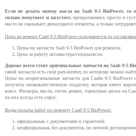
Если не делать замену масла на Saab 9-5 BioPower, то о
сильно помутнеет и загустеет,
превратившись просто в густу
масло не смазывает движущиеся элементы, а только затрудняет
Цена на ремонт Сааб 9-5 BioPower складывается из составляю
Цены на запчасти Saab 9-5 BioPower для ремонта;
Цена за работу автомастера/специалиста;
Дороже всего стоят оригинальные запчасти на Saab 9-5 Bi
такой запчасти есть свой part-number, по которому можно най
Цены на неоригинальные запчасти для Сааба 9-5 BioPower н
получить низкокачественную подделку, которая имеет коро
вовсе. Фильтры, масла, свечи, ремни, тормозные диски на Саа
на них всегда есть спрос.
Виды оплаты работ по ремонту Сааб 9-5 BioPower:
официальная, с документами и гарантией;
неофициальная, без документов, по личной договоренно