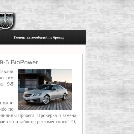
Ремонт автомобилей по бренду
9-5 BioPower
равдой
ческим
а 9-5
 нужно
ибо по
еличины пробега. Проверка и замена
лается по таблице регламентного ТО,