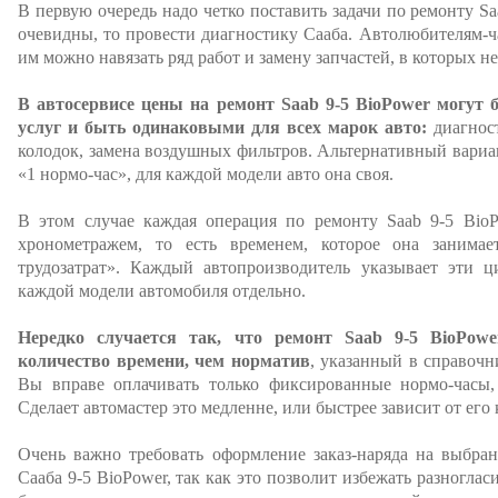
В первую очередь надо четко поставить задачи по ремонту Sa
очевидны, то провести диагностику Сааба. Автолюбителям-ча
им можно навязать ряд работ и замену запчастей, в которых н
В автосервисе цены на ремонт Saab 9-5 BioPower могут
услуг и быть одинаковыми для всех марок авто:
диагност
колодок, замена воздушных фильтров. Альтернативный вариан
«1 нормо-час», для каждой модели авто она своя.
В этом случае каждая операция по ремонту Saab 9-5 BioP
хронометражем, то есть временем, которое она занимае
трудозатрат». Каждый автопроизводитель указывает эти 
каждой модели автомобиля отдельно.
Нередко случается так, что ремонт Saab 9-5 BioPow
количество времени, чем норматив
, указанный в справочн
Вы вправе оплачивать только фиксированные нормо-часы
Сделает автомастер это медленне, или быстрее зависит от его
Очень важно требовать оформление заказ-наряда на выбра
Сааба 9-5 BioPower, так как это позволит избежать разногла