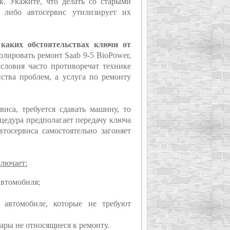
к. Укажите, что делать со старыми
, либо автосервис утилизирует их
 каких обстоятельствах ключи от
ролировать ремонт Saab 9-5 BioPower,
условия часто противоречат технике
нства проблем, а услуга по ремонту
виса, требуется сдавать машину, то
оцедура предполагает передачу ключа
втосервиса самостоятельно загоняет
ключает:
автомобиля;
 автомобиле, которые не требуют
ары не относящиеся к ремонту.