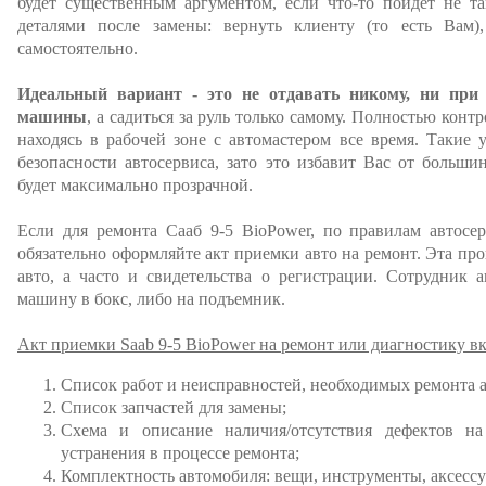
будет существенным аргументом, если что-то пойдет не та
деталями после замены: вернуть клиенту (то есть Вам)
самостоятельно.
Идеальный вариант - это не отдавать никому, ни при
машины
, а садиться за руль только самому. Полностью конт
находясь в рабочей зоне с автомастером все время. Такие 
безопасности автосервиса, зато это избавит Вас от больши
будет максимально прозрачной.
Если для ремонта Сааб 9-5 BioPower, по правилам автосер
обязательно оформляйте акт приемки авто на ремонт. Эта пр
авто, а часто и свидетельства о регистрации. Сотрудник а
машину в бокс, либо на подъемник.
Акт приемки Saab 9-5 BioPower на ремонт или диагностику в
Список работ и неисправностей, необходимых ремонта 
Список запчастей для замены;
Схема и описание наличия/отсутствия дефектов на
устранения в процессе ремонта;
Комплектность автомобиля: вещи, инструменты, аксессу