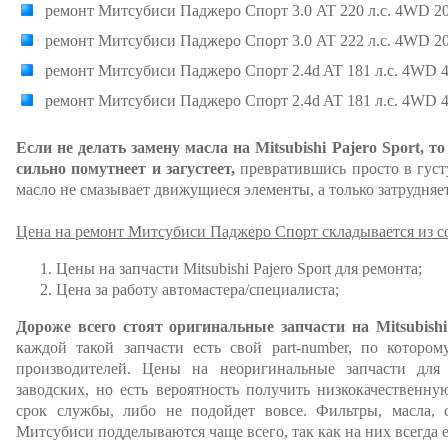
ремонт Митсубиси Паджеро Спорт 3.0 AT 220 л.с. 4WD 20
ремонт Митсубиси Паджеро Спорт 3.0 AT 222 л.с. 4WD 20
ремонт Митсубиси Паджеро Спорт 2.4d AT 181 л.с. 4WD 
ремонт Митсубиси Паджеро Спорт 2.4d AT 181 л.с. 4WD 
Если не делать замену масла на Mitsubishi Pajero Sport, т
сильно помутнеет и загустеет,
превратившись просто в густу
масло не смазывает движущиеся элементы, а только затрудняет
Цена на ремонт Митсубиси Паджеро Спорт складывается из 
Цены на запчасти Mitsubishi Pajero Sport для ремонта;
Цена за работу автомастера/специалиста;
Дороже всего стоят оригинальные запчасти на Mitsubishi
каждой такой запчасти есть свой part-number, по которо
производителей. Цены на неоригинальные запчасти дл
заводских, но есть вероятность получить низкокачественну
срок службы, либо не подойдет вовсе. Фильтры, масла, 
Митсубиси подделываются чаще всего, так как на них всегда е