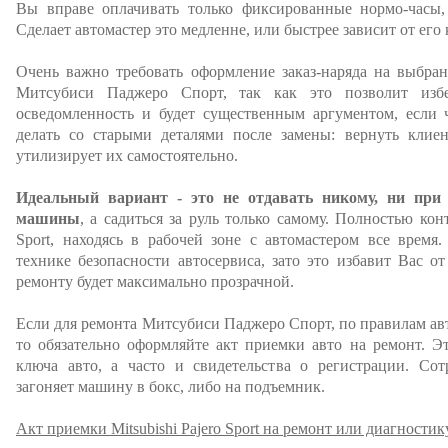
Вы вправе оплачивать только фиксированные нормо-часы
Сделает автомастер это медленне, или быстрее зависит от его
Очень важно требовать оформление заказ-наряда на выбра
Митсубиси Паджеро Спорт, так как это позволит избе
осведомленность и будет существенным аргументом, если ч
делать со старыми деталями после замены: вернуть клиен
утилизирует их самостоятельно.
Идеальный вариант - это не отдавать никому, ни при
машины
, а садиться за руль только самому. Полностью конт
Sport, находясь в рабочей зоне с автомастером все время
технике безопасности автосервиса, зато это избавит Вас о
ремонту будет максимально прозрачной.
Если для ремонта Митсубиси Паджеро Спорт, по правилам авт
то обязательно оформляйте акт приемки авто на ремонт. Э
ключа авто, а часто и свидетельства о регистрации. Сот
загоняет машину в бокс, либо на подъемник.
Акт приемки Mitsubishi Pajero Sport на ремонт или диагностик