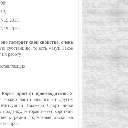
08;
13;
4N15 2015;
4N15 2019;
о оно потеряет свои свойства, очень
ю субстанцию, то есть мазут. Такое
 их работу.
составляющих:
 Pajero Sport от производителя.
У
му можно найти аналоги от других
я Митсубиси Паджеро Спорт ниже
ю подделку, которая имеет короткий
свечи, ремни, тормозные диски на
сть спрос.