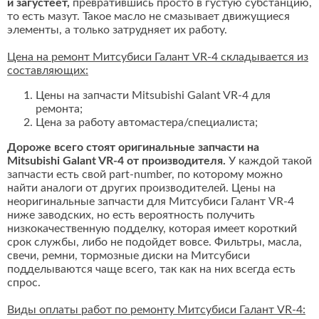
и загустеет,
превратившись просто в густую субстанцию,
то есть мазут. Такое масло не смазывает движущиеся
элементы, а только затрудняет их работу.
Цена на ремонт Митсубиси Галант VR-4 складывается из
составляющих:
Цены на запчасти Mitsubishi Galant VR-4 для
ремонта;
Цена за работу автомастера/специалиста;
Дороже всего стоят оригинальные запчасти на
Mitsubishi Galant VR-4 от производителя.
У каждой такой
запчасти есть свой part-number, по которому можно
найти аналоги от других производителей. Цены на
неоригинальные запчасти для Митсубиси Галант VR-4
ниже заводских, но есть вероятность получить
низкокачественную подделку, которая имеет короткий
срок службы, либо не подойдет вовсе. Фильтры, масла,
свечи, ремни, тормозные диски на Митсубиси
подделываются чаще всего, так как на них всегда есть
спрос.
Виды оплаты работ по ремонту Митсубиси Галант VR-4: