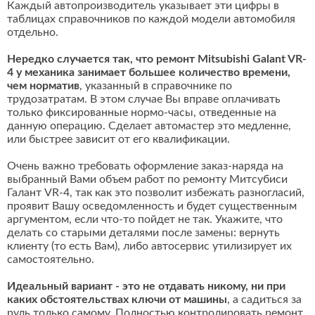
Каждый автопроизводитель указывает эти цифры в
таблицах справочников по каждой модели автомобиля
отдельно.
Нередко случается так, что ремонт Mitsubishi Galant VR-
4 у механика занимает большее количество времени,
чем норматив
, указанный в справочнике по
трудозатратам. В этом случае Вы вправе оплачивать
только фиксированные нормо-часы, отведенные на
данную операцию. Сделает автомастер это медленне,
или быстрее зависит от его квалификации.
Очень важно требовать оформление заказ-наряда на
выбранный Вами объем работ по ремонту Митсубиси
Галант VR-4, так как это позволит избежать разногласий,
проявит Вашу осведомленность и будет существенным
аргументом, если что-то пойдет не так. Укажите, что
делать со старыми деталями после замены: вернуть
клиенту (то есть Вам), либо автосервис утилизирует их
самостоятельно.
Идеальный вариант - это не отдавать никому, ни при
каких обстоятельствах ключи от машины
, а садиться за
руль только самому. Полностью контролировать ремонт