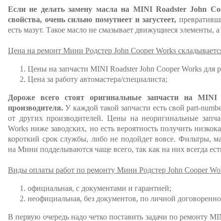
Если не делать замену масла на MINI Roadster John Co
свойства, очень сильно помутнеет и загустеет,
превративши
есть мазут. Такое масло не смазывает движущиеся элементы, а 
Цена на ремонт Мини Родстер John Cooper Works складываетс
Цены на запчасти MINI Roadster John Cooper Works для 
Цена за работу автомастера/специалиста;
Дороже всего стоят оригинальные запчасти на MINI 
производителя.
У каждой такой запчасти есть свой part-numb
от других производителей. Цены на неоригинальные запча
Works ниже заводских, но есть вероятность получить низкок
короткий срок службы, либо не подойдет вовсе. Фильтры, ма
на Мини подделываются чаще всего, так как на них всегда ест
Виды оплаты работ по ремонту Мини Родстер John Cooper Wor
официальная, с документами и гарантией;
неофициальная, без документов, по личной договоренно
В первую очередь надо четко поставить задачи по ремонту MIN