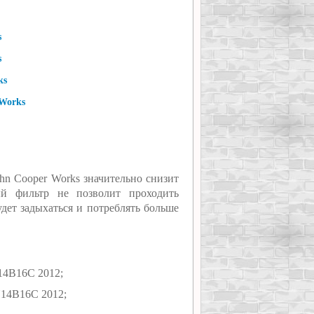
s
s
ks
Works
hn Cooper Works значительно снизит
ый фильтр не позволит проходить
удет задыхаться и потреблять больше
N14B16C 2012;
N14B16C 2012;