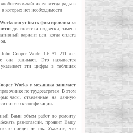
олюбителям-чайникам всегда рады в
, в которых нет необходимости.
 Works могут быть фиксированы за
авто:
диагностика подвески, замена
нативный вариант цен, когда оплата
оя.
John Cooper Works 1.6 AT 211 л.с.
ое она занимает. Это называется
 указывает эти цифры в таблицах
Cooper Works у механика занимает
справочнике по трудозатратам. В этом
ормо-часы, отведенные на данную
исит от его квалификации.
нный Вами объем работ по ремонту
збежать разногласий, проявит Вашу
то-то пойдет не так. Укажите, что