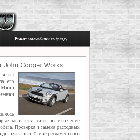
Ремонт автомобилей по бренду
r John Cooper Works
л верой
за его
т Мини
емной
дилось
торые меняются либо по истечение
обега. Проверка и замена расходных
p делается по таблице регламентного