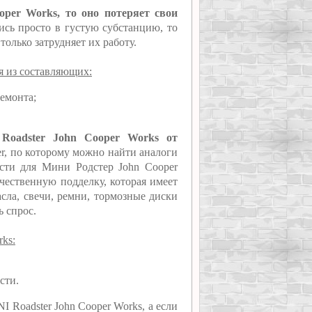
oper Works, то оно потеряет свои
сь просто в густую субстанцию, то
только затрудняет их работу.
я из составляющих:
ремонта;
Roadster John Cooper Works от
er, по которому можно найти аналоги
сти для Мини Родстер John Cooper
ачественную подделку, которая имеет
сла, свечи, ремни, тормозные диски
ь спрос.
ks:
сти.
I Roadster John Cooper Works, а если