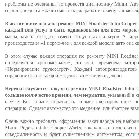
проблемы не очевидны, то провести диагностику Мини. Авт
сервисе, ведь им можно навязать ряд работ и замену запчастей
В автосервисе цены на ремонт MINI Roadster John Cooper
каждый вид услуг и быть одинаковыми для всех марок 
масла, замена колодок, замена воздушных фильтров. Альтер
производится за «1 нормо-час», для каждой модели авто она св
В этом случае каждая операция по ремонту MINI Roadster 
определяется хронометражем, то есть временем, котор
«Нормирование трудозатрат». Каждый автопроизводитель
справочников по каждой модели автомобиля отдельно.
Нередко случается так, что ремонт MINI Roadster John 
большее количество времени, чем норматив
, указанный в 
случае Вы вправе оплачивать только фиксированные н
операцию. Сделает автомастер это медленне, или быстрее зав
Очень важно требовать оформление заказ-наряда на выбра
Мини Родстер John Cooper Works, так как это позволит и
осведомленность и будет существенным аргументом, если ч