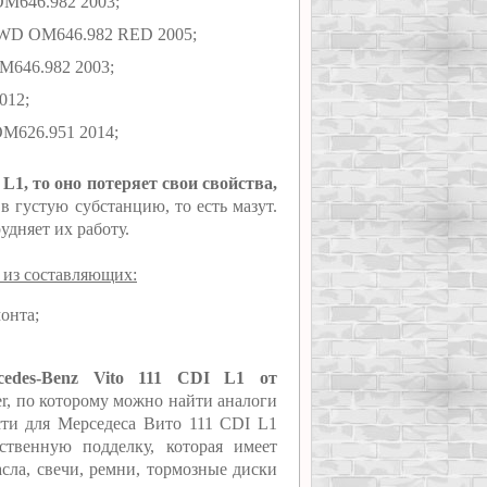
OM646.982 2003;
 4WD OM646.982 RED 2005;
OM646.982 2003;
012;
OM626.951 2014;
 L1, то оно потеряет свои свойства,
 густую субстанцию, то есть мазут.
удняет их работу.
 из составляющих:
онта;
cedes-Benz Vito 111 CDI L1 от
er, по которому можно найти аналоги
сти для Мерседеса Вито 111 CDI L1
ственную подделку, которая имеет
сла, свечи, ремни, тормозные диски