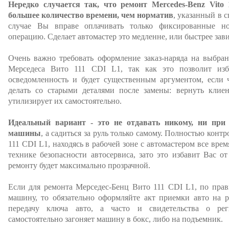
Нередко случается так, что ремонт Mercedes-Benz Vito
большее количество времени, чем норматив
, указанный в 
случае Вы вправе оплачивать только фиксированные н
операцию. Сделает автомастер это медленне, или быстрее зав
Очень важно требовать оформление заказ-наряда на выбра
Мерседеса Вито 111 CDI L1, так как это позволит изб
осведомленность и будет существенным аргументом, если ч
делать со старыми деталями после замены: вернуть клиен
утилизирует их самостоятельно.
Идеальный вариант - это не отдавать никому, ни при
машины
, а садиться за руль только самому. Полностью конт
111 CDI L1, находясь в рабочей зоне с автомастером все врем
технике безопасности автосервиса, зато это избавит Вас о
ремонту будет максимально прозрачной.
Если для ремонта Мерседес-Бенц Вито 111 CDI L1, по прави
машину, то обязательно оформляйте акт приемки авто на р
передачу ключа авто, а часто и свидетельства о рег
самостоятельно загоняет машину в бокс, либо на подъемник.