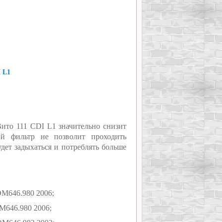
 L1
Вито 111 CDI L1 значительно снизит
ый фильтр не позволит проходить
удет задыхаться и потреблять больше
OM646.980 2006;
OM646.980 2006;