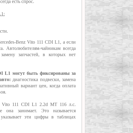
егда есть спрос.
L1:
сти.
rcedes-Benz Vito 111 CDI L1, а если
а. Автолюбителям-чайникам всегда
замену запчастей, в которых нет
CDI L1 могут быть фиксированы за
авто:
диагностика подвески, замена
нативный вариант цен, когда оплата
оя.
 Vito 111 CDI L1 2.2d MT 116 л.с.
ое она занимает. Это называется
 указывает эти цифры в таблицах