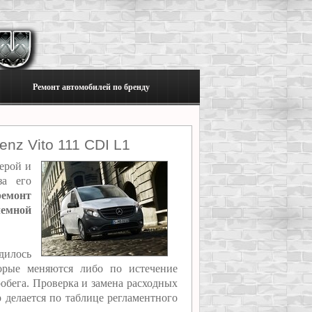
Ремонт автомобилей по бренду
nz Vito 111 CDI L1
верой и
за его
ремонт
емной
дилось
торые меняются либо по истечение
обега. Проверка и замена расходных
p делается по таблице регламентного