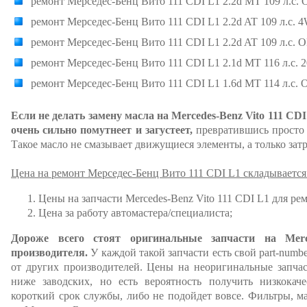
ремонт Мерседес-Бенц Вито 111 CDI L1 2.2d MT 109 л.с. 
ремонт Мерседес-Бенц Вито 111 CDI L1 2.2d AT 109 л.с.
ремонт Мерседес-Бенц Вито 111 CDI L1 2.2d AT 109 л.с. 
ремонт Мерседес-Бенц Вито 111 CDI L1 2.1d MT 116 л.с. 2
ремонт Мерседес-Бенц Вито 111 CDI L1 1.6d MT 114 л.с. 
Если не делать замену масла на Mercedes-Benz Vito 111 CDI
очень сильно помутнеет и загустеет,
превратившись просто в
Такое масло не смазывает движущиеся элементы, а только затр
Цена на ремонт Мерседес-Бенц Вито 111 CDI L1 складывается
Цены на запчасти Mercedes-Benz Vito 111 CDI L1 для рем
Цена за работу автомастера/специалиста;
Дороже всего стоят оригинальные запчасти на Mer
производителя.
У каждой такой запчасти есть свой part-numb
от других производителей. Цены на неоригинальные запча
ниже заводских, но есть вероятность получить низкокаче
короткий срок службы, либо не подойдет вовсе. Фильтры, ма