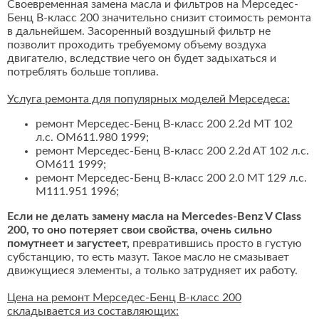
Своевременная замена масла и фильтров на Мерседес-
Бенц В-класс 200 значительно снизит стоимость ремонта
в дальнейшем. Засоренный воздушный фильтр не
позволит проходить требуемому объему воздуха
двигателю, вследствие чего он будет задыхаться и
потреблять больше топлива.
Услуга ремонта для популярных моделей Мерседеса:
ремонт Мерседес-Бенц В-класс 200 2.2d MT 102
л.с. OM611.980 1999;
ремонт Мерседес-Бенц В-класс 200 2.2d AT 102 л.с.
OM611 1999;
ремонт Мерседес-Бенц В-класс 200 2.0 MT 129 л.с.
M111.951 1996;
Если не делать замену масла на Mercedes-Benz V Class
200, то оно потеряет свои свойства, очень сильно
помутнеет и загустеет,
превратившись просто в густую
субстанцию, то есть мазут. Такое масло не смазывает
движущиеся элементы, а только затрудняет их работу.
Цена на ремонт Мерседес-Бенц В-класс 200
складывается из составляющих: