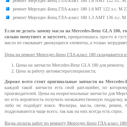
ремонт Мерседес-Бенц ГЛА-класс 180 1.6 AMT 122 л.с. M 
ремонт Мерседес-Бенц ГЛА-класс 180 1.6 MT 122 л.с. M 2
ремонт Мерседес-Бенц ГЛА-класс 180 1.3 AMT 136 л.с. M 
Если не делать замену масла на Mercedes-Benz GLA 180, то
сильно помутнеет и загустеет,
превратившись просто в густу
масло не смазывает движущиеся элементы, а только затрудняет
Цена на ремонт Мерседес-Бенц ГЛА-класс 180 складывается и
Цены на запчасти Mercedes-Benz GLA 180 для ремонта;
Цена за работу автомастера/специалиста;
Дороже всего стоят оригинальные запчасти на Mercedes-
каждой такой запчасти есть свой part-number, по которо
производителей. Цены на неоригинальные запчасти для Мерсе
но есть вероятность получить низкокачественную подделку, 
либо не подойдет вовсе. Фильтры, масла, свечи, ремни, 
подделываются чаще всего, так как на них всегда есть спрос.
Виды оплаты работ по ремонту Мерседес-Бенц ГЛА-класс 180