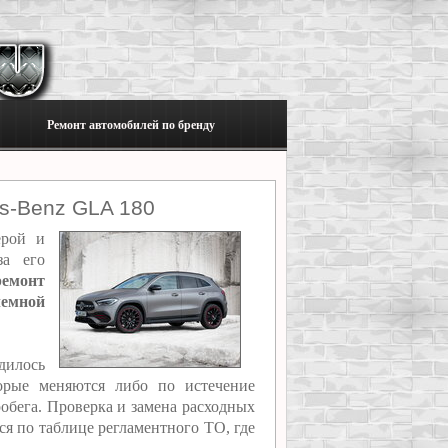
Ремонт автомобилей по бренду
s-Benz GLA 180
ерой и
за его
ремонт
емной
дилось
торые меняются либо по истечение
обега. Проверка и замена расходных
ся по таблице регламентного ТО, где