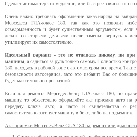
Сделает автомастер это медленне, или быстрее зависит от его
Очень важно требовать оформление заказ-наряда на выбра
Мерседеса ГЛА-класс 180, так как это позволит избе
осведомленность и будет существенным аргументом, если ч
делать со старыми деталями после замены: вернуть клиен
утилизирует их самостоятельно.
Идеальный вариант - это не отдавать никому, ни при
машины
, а садиться за руль только самому. Полностью конт
180, находясь в рабочей зоне с автомастером все время. Таки
безопасности автосервиса, зато это избавит Вас от больши
будет максимально прозрачной.
Если для ремонта Мерседес-Бенц ГЛА-класс 180, по правил
машину, то обязательно оформляйте акт приемки авто на р
передачу ключа авто, а часто и свидетельства о рег
самостоятельно загоняет машину в бокс, либо на подъемник.
Акт приемки Mercedes-Benz GLA 180 на ремонт или диагност
Список работ и неисправностей, необходимых ремонта 