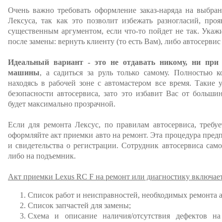
Очень важно требовать оформление заказ-наряда на выбра
Лексуса, так как это позволит избежать разногласий, про
существенным аргументом, если что-то пойдет не так. Укажи
после замены: вернуть клиенту (то есть Вам), либо автосервис
Идеальный вариант - это не отдавать никому, ни при
машины
, а садиться за руль только самому. Полностью 
находясь в рабочей зоне с автомастером все время. Такие 
безопасности автосервиса, зато это избавит Вас от больши
будет максимально прозрачной.
Если для ремонта Лексус, по правилам автосервиса, требуе
оформляйте акт приемки авто на ремонт. Эта процедура предпо
и свидетельства о регистрации. Сотрудник автосервиса само
либо на подъемник.
Акт приемки Lexus RC F на ремонт или диагностику включает
Список работ и неисправностей, необходимых ремонта 
Список запчастей для замены;
Схема и описание наличия/отсутствия дефектов на