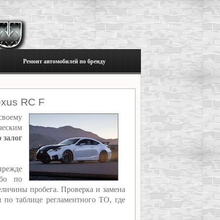
Ремонт автомобилей по бренду
exus RC F
своему
ческим
 залог
прежде
ибо по
еличины пробега. Проверка и замена
я по таблице регламентного ТО, где