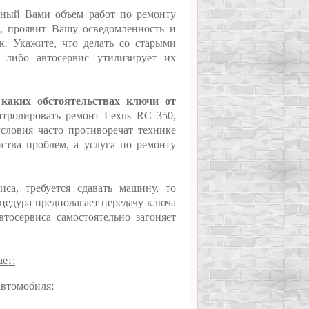
нный Вами объем работ по ремонту
й, проявит Вашу осведомленность и
к. Укажите, что делать со старыми
, либо автосервис утилизирует их
 каких обстоятельствах ключи от
онтролировать ремонт Lexus RC 350,
условия часто противоречат технике
нства проблем, а услуга по ремонту
са, требуется сдавать машину, то
оцедура предполагает передачу ключа
втосервиса самостоятельно загоняет
ет:
автомобиля;