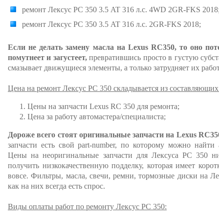
ремонт Лексус РС 350 3.5 AT 316 л.с. 4WD 2GR-FKS 2018
ремонт Лексус РС 350 3.5 AT 316 л.с. 2GR-FKS 2018;
Если не делать замену масла на Lexus RC350, то оно пот
помутнеет и загустеет,
превратившись просто в густую субста
смазывает движущиеся элементы, а только затрудняет их работ
Цена на ремонт Лексус РС 350 складывается из составляющих
Цены на запчасти Lexus RC 350 для ремонта;
Цена за работу автомастера/специалиста;
Дороже всего стоят оригинальные запчасти на Lexus RC35
запчасти есть свой part-number, по которому можно найти
Цены на неоригинальные запчасти для Лексуса РС 350 ниж
получить низкокачественную подделку, которая имеет коро
вовсе. Фильтры, масла, свечи, ремни, тормозные диски на Л
как на них всегда есть спрос.
Виды оплаты работ по ремонту Лексус РС 350: