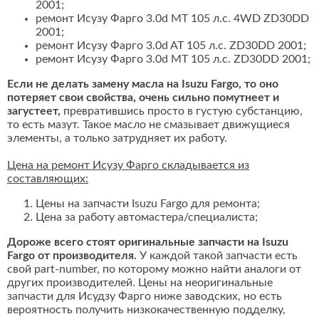
2001;
ремонт Исузу Фарго 3.0d MT 105 л.с. 4WD ZD30DD
2001;
ремонт Исузу Фарго 3.0d AT 105 л.с. ZD30DD 2001;
ремонт Исузу Фарго 3.0d MT 105 л.с. ZD30DD 2001;
Если не делать замену масла на Isuzu Fargo, то оно
потеряет свои свойства, очень сильно помутнеет и
загустеет,
превратившись просто в густую субстанцию,
то есть мазут. Такое масло не смазывает движущиеся
элементы, а только затрудняет их работу.
Цена на ремонт Исузу Фарго складывается из
составляющих:
Цены на запчасти Isuzu Fargo для ремонта;
Цена за работу автомастера/специалиста;
Дороже всего стоят оригинальные запчасти на Isuzu
Fargo от производителя.
У каждой такой запчасти есть
свой part-number, по которому можно найти аналоги от
других производителей. Цены на неоригинальные
запчасти для Исудзу Фарго ниже заводских, но есть
вероятность получить низкокачественную подделку,