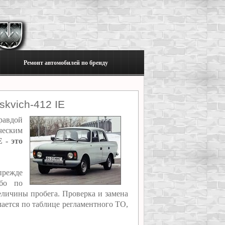
Ремонт автомобилей по бренду
kvich-412 IE
равдой
ческим
 - это
прежде
ибо по
еличины пробега. Проверка и замена
лается по таблице регламентного ТО,