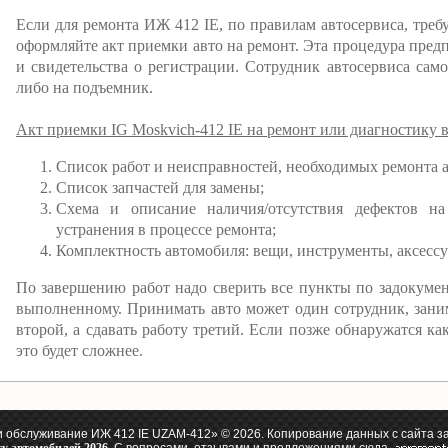
Если для ремонта ИЖ 412 IE, по правилам автосервиса, требу
оформляйте акт приемки авто на ремонт. Эта процедура предпо
и свидетельства о регистрации. Сотрудник автосервиса само
либо на подъемник.
Акт приемки IG Moskvich-412 IE на ремонт или диагностику 
Список работ и неисправностей, необходимых ремонта 
Список запчастей для замены;
Схема и описание наличия/отсутствия дефектов на
устранения в процессе ремонта;
Комплектность автомобиля: вещи, инструменты, аксессу
По завершению работ надо сверить все пункты по задокуме
выполненному. Принимать авто может один сотрудник, зани
второй, а сдавать работу третий. Если позже обнаружатся как
это будет сложнее.
и обслуживание ИЖ 412 IE UZAM-412» © 2026. Копирование данных с сайта з