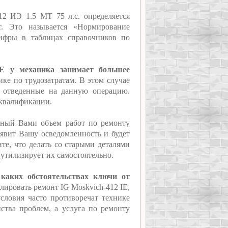
12 ИЭ 1.5 MT 75 л.с. определяется
т. Это называется «Нормирование
цифры в таблицах справочников по
IE у механика занимает большее
ике по трудозатратам. В этом случае
, отведенные на данную операцию.
 квалификации.
нный Вами объем работ по ремонту
оявит Вашу осведомленность и будет
те, что делать со старыми деталями
 утилизирует их самостоятельно.
 каких обстоятельствах ключи от
олировать ремонт IG Moskvich-412 IE,
условия часто противоречат технике
нства проблем, а услуга по ремонту