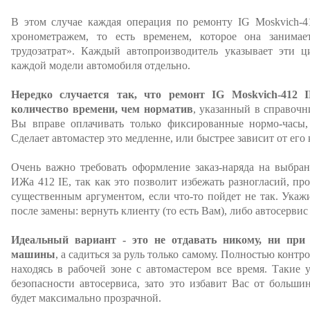
В этом случае каждая операция по ремонту IG Moskvich-4
хронометражем, то есть временем, которое она занимае
трудозатрат». Каждый автопроизводитель указывает эти 
каждой модели автомобиля отдельно.
Нередко случается так, что ремонт IG Moskvich-412 
количество времени, чем норматив
, указанный в справочн
Вы вправе оплачивать только фиксированные нормо-часы
Сделает автомастер это медленне, или быстрее зависит от его
Очень важно требовать оформление заказ-наряда на выбра
ИЖа 412 IE, так как это позволит избежать разногласий, пр
существенным аргументом, если что-то пойдет не так. Укажи
после замены: вернуть клиенту (то есть Вам), либо автосервис
Идеальный вариант - это не отдавать никому, ни при
машины
, а садиться за руль только самому. Полностью контр
находясь в рабочей зоне с автомастером все время. Такие 
безопасности автосервиса, зато это избавит Вас от больши
будет максимально прозрачной.