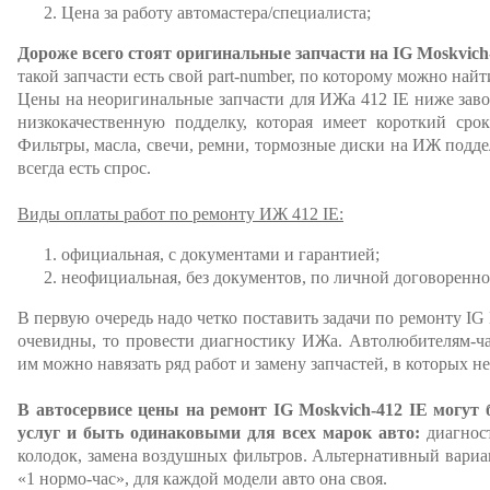
Цена за работу автомастера/специалиста;
Дороже всего стоят оригинальные запчасти на IG Moskvich-
такой запчасти есть свой part-number, по которому можно най
Цены на неоригинальные запчасти для ИЖа 412 IE ниже завод
низкокачественную подделку, которая имеет короткий сро
Фильтры, масла, свечи, ремни, тормозные диски на ИЖ подде
всегда есть спрос.
Виды оплаты работ по ремонту ИЖ 412 IE:
официальная, с документами и гарантией;
неофициальная, без документов, по личной договоренно
В первую очередь надо четко поставить задачи по ремонту IG 
очевидны, то провести диагностику ИЖа. Автолюбителям-ча
им можно навязать ряд работ и замену запчастей, в которых н
В автосервисе цены на ремонт IG Moskvich-412 IE могу
услуг и быть одинаковыми для всех марок авто:
диагност
колодок, замена воздушных фильтров. Альтернативный вариан
«1 нормо-час», для каждой модели авто она своя.