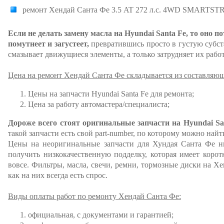
ремонт Хендай Санта Фе 3.5 AT 272 л.с. 4WD SMARTS
Если не делать замену масла на Hyundai Santa Fe, то оно п
помутнеет и загустеет,
превратившись просто в густую субста
смазывает движущиеся элементы, а только затрудняет их работ
Цена на ремонт Хендай Санта Фе складывается из составляю
Цены на запчасти Hyundai Santa Fe для ремонта;
Цена за работу автомастера/специалиста;
Дороже всего стоят оригинальные запчасти на Hyundai Sa
такой запчасти есть свой part-number, по которому можно най
Цены на неоригинальные запчасти для Хундая Санта Фе ни
получить низкокачественную подделку, которая имеет коро
вовсе. Фильтры, масла, свечи, ремни, тормозные диски на Х
как на них всегда есть спрос.
Виды оплаты работ по ремонту Хендай Санта Фе:
официальная, с документами и гарантией;