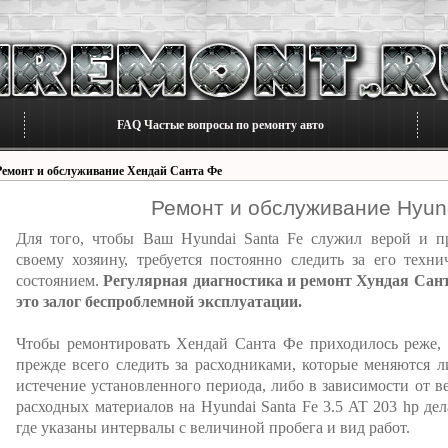
FAQ Частые вопросы по ремонту авто
Ремонт и обслуживание Хендай Санта Фе
Ремонт и обслуживание Hyund
Для того, чтобы Ваш Hyundai Santa Fe служил верой и п
своему хозяину, требуется постоянно следить за его техни
состоянием.
Регулярная диагностика и ремонт Хундая Сант
это залог беспроблемной эксплуатации.
Чтобы ремонтировать Хендай Санта Фе приходилось реже,
прежде всего следить за расходниками, которые меняются л
истечение установленного периода, либо в зависимости от в
расходных материалов на Hyundai Santa Fe 3.5 AT 203 hp де
где указаны интервалы с величиной пробега и вид работ.