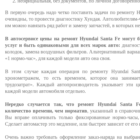
неофициальная, без документов, по личной договоренно
В первую очередь надо четко поставить задачи по ремонту H
очевидны, то провести диагностику Хундая. Автолюбителям-ч
им можно навязать ряд работ и замену запчастей, в которых н
В автосервисе цены на ремонт Hyundai Santa Fe могут
услуг и быть одинаковыми для всех марок авто:
диагност
колодок, замена воздушных фильтров. Альтернативный вариан
«1 нормо-час», для каждой модели авто она своя.
В этом случае каждая операция по ремонту Hyundai Santa
хронометражем, то есть временем, которое она занимае
трудозатрат». Каждый автопроизводитель указывает эти 
каждой модели автомобиля отдельно.
Нередко случается так, что ремонт Hyundai Santa F
количество времени, чем норматив
, указанный в справочн
Вы вправе оплачивать только фиксированные нормо-часы
Сделает автомастер это медленне, или быстрее зависит от его
Очень важно требовать оформление заказ-наряда на выбра