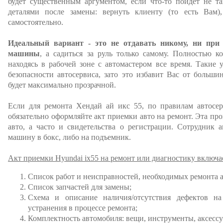
будет существенным аргументом, если что-то пойдет не та
деталями после замены: вернуть клиенту (то есть Вам)
самостоятельно.
Идеальный вариант - это не отдавать никому, ни при
машины
, а садиться за руль только самому. Полностью к
находясь в рабочей зоне с автомастером все время. Такие 
безопасности автосервиса, зато это избавит Вас от больши
будет максимально прозрачной.
Если для ремонта Хендай ай икс 55, по правилам автосерв
обязательно оформляйте акт приемки авто на ремонт. Эта пр
авто, а часто и свидетельства о регистрации. Сотрудник а
машину в бокс, либо на подъемник.
Акт приемки Hyundai ix55 на ремонт или диагностику включа
Список работ и неисправностей, необходимых ремонта 
Список запчастей для замены;
Схема и описание наличия/отсутствия дефектов на
устранения в процессе ремонта;
Комплектность автомобиля: вещи, инструменты, аксессу