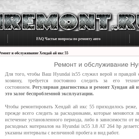
FAQ Частые вопросы по ремонту авто
Ремонт и обслуживание Хендай ай икс 55
Ремонт и обслуживание Hyu
Для того, чтобы Ваш Hyundai ix55 служил верой и правдой 
хозяину, требуется постоянно следить за его техни
состоянием.
Регулярная диагностика и ремонт Хундая ай ик
это залог беспроблемной эксплуатации.
Чтобы ремонтировать Хендай ай икс 55 приходилось реже,
прежде всего следить за расходниками, которые меняются л
истечение установленного периода, либо в зависимости от в
расходных материалов на Hyundai ix55 3.8 AT 264 hp делает
указаны интервалы с величиной пробега и вид работ.