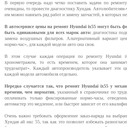
В первую очередь надо четко поставить задачи по ремонту
очевидны, то провести диагностику Хундая. Автолюбителям-ч
им можно навязать ряд работ и замену запчастей, в которых н
В автосервисе цены на ремонт Hyundai ix55 могут быть ф
быть одинаковыми для всех марок авто:
диагностика подв
замена воздушных фильтров. Альтернативный вариант цен,
нормо-час», для каждой модели авто она своя.
В этом случае каждая операция по ремонту Hyundai ix
хронометражем, то есть временем, которое она занимае
трудозатрат». Каждый автопроизводитель указывает эти 
каждой модели автомобиля отдельно.
Нередко случается так, что ремонт Hyundai ix55 у меха
времени, чем норматив
, указанный в справочнике по труд
оплачивать только фиксированные нормо-часы, отведен
автомастер это медленне, или быстрее зависит от его квалифи
Очень важно требовать оформление заказ-наряда на выбра
Хундая ай икс 55, так как это позволит избежать разноглас