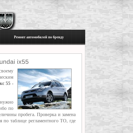
Ремонт автомобилей по бренду
ndai ix55
своему
ческим
с 55 -
 нужно
ибо по
еличины пробега. Проверка и замена
ся по таблице регламентного ТО, где