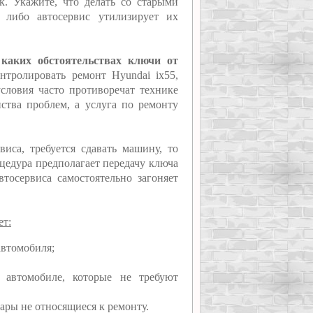
к. Укажите, что делать со старыми
, либо автосервис утилизирует их
 каких обстоятельствах ключи от
онтролировать ремонт Hyundai ix55,
условия часто противоречат технике
нства проблем, а услуга по ремонту
иса, требуется сдавать машину, то
оцедура предполагает передачу ключа
втосервиса самостоятельно загоняет
ет:
автомобиля;
 автомобиле, которые не требуют
ары не относящиеся к ремонту.