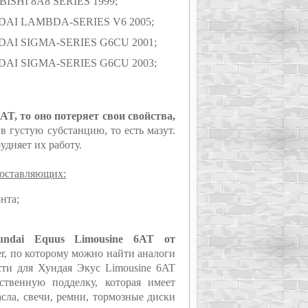
UBISHI 8A8 SERIES 1999;
YUNDAI LAMBDA-SERIES V6 2005;
UNDAI SIGMA-SERIES G6CU 2001;
UNDAI SIGMA-SERIES G6CU 2003;
AT, то оно потеряет свои свойства,
 густую субстанцию, то есть мазут.
удняет их работу.
составляющих:
нта;
undai Equus Limousine 6AT от
er, по которому можно найти аналоги
сти для Хундая Экус Limousine 6AT
ственную подделку, которая имеет
сла, свечи, ремни, тормозные диски