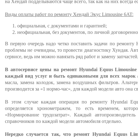
на Хендай подделываются чаще всего, так как на них всегда ес
Виды оплаты работ по ремонту Хендай Экус Limousine 6AT:
официальная, с документами и гарантией;
неофициальная, без документов, по личной договоренно
В первую очередь надо четко поставить задачи по ремонту H
проблемы не очевидны, то провести диагностику Хундая. Ав
сервисе, ведь им можно навязать ряд работ и замену запчастей
В автосервисе цены на ремонт Hyundai Equus Limousin
каждый вид услуг и быть одинаковыми для всех марок 
масла, замена колодок, замена воздушных фильтров. Альтер
производится за «1 нормо-час», для каждой модели авто она св
В этом случае каждая операция по ремонту Hyundai Equ
определяется хронометражем, то есть временем, котор
«Нормирование трудозатрат». Каждый автопроизводитель
справочников по каждой модели автомобиля отдельно.
Нередко случается так, что ремонт Hyundai Equus Li