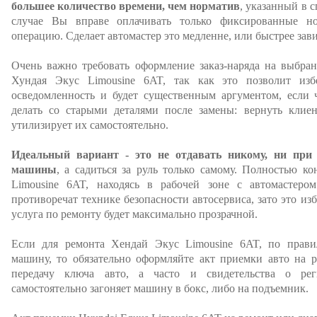
большее количество времени, чем норматив
, указанный в 
случае Вы вправе оплачивать только фиксированные н
операцию. Сделает автомастер это медленне, или быстрее зав
Очень важно требовать оформление заказ-наряда на выбра
Хундая Экус Limousine 6AT, так как это позволит изб
осведомленность и будет существенным аргументом, если ч
делать со старыми деталями после замены: вернуть клиен
утилизирует их самостоятельно.
Идеальный вариант - это не отдавать никому, ни при
машины
, а садиться за руль только самому. Полностью к
Limousine 6AT, находясь в рабочей зоне с автомастеро
противоречат технике безопасности автосервиса, зато это из
услуга по ремонту будет максимально прозрачной.
Если для ремонта Хендай Экус Limousine 6AT, по правила
машину, то обязательно оформляйте акт приемки авто на р
передачу ключа авто, а часто и свидетельства о рег
самостоятельно загоняет машину в бокс, либо на подъемник.