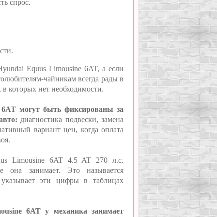
ть спрос.
сти.
yundai Equus Limousine 6AT, а если
толюбителям-чайникам всегда рады в
, в которых нет необходимости.
e 6AT могут быть фиксированы за
авто:
диагностика подвески, замена
нативный вариант цен, когда оплата
оя.
us Limousine 6AT 4.5 AT 270 л.с.
ое она занимает. Это называется
 указывает эти цифры в таблицах
mousine 6AT у механика занимает