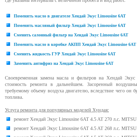
где указаны интервалы с величиной пробега и вид работ.
Поменять масло в двигателе Хендай Экус Limousine 6AT
Поменять масляный фильтр Хендай Экус Limousine 6AT
Сменить салонный фильтр на Хендай Экус Limousine 6AT
Поменять масло в коробке АКПП Хендай Экус Limousine 6AT
Сменить жидкость ГУР Хендай Экус Limousine 6AT
Заменить антифриз на Хендай Экус Limousine 6AT
Своевременная замена масла и фильтров на Хендай Экус 
стоимость ремонта в дальнейшем. Засоренный воздушн
требуемому объему воздуха двигателю, вследствие чего он б
топлива.
Услуга ремонта для популярных моделей Хундая:
ремонт Хендай Экус Limousine 6AT 4.5 AT 270 л.с. MITS
ремонт Хендай Экус Limousine 6AT 4.5 AT 268 л.с. MITS