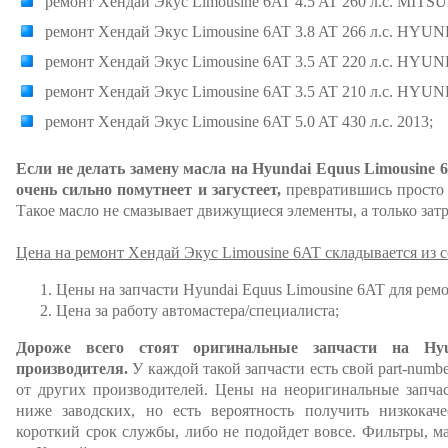
ремонт Хендай Экус Limousine 6AT 4.5 AT 260 л.с. MITS
ремонт Хендай Экус Limousine 6AT 3.8 AT 266 л.с. H
ремонт Хендай Экус Limousine 6AT 3.5 AT 220 л.с. HY
ремонт Хендай Экус Limousine 6AT 3.5 AT 210 л.с. HY
ремонт Хендай Экус Limousine 6AT 5.0 AT 430 л.с. 2013;
Если не делать замену масла на Hyundai Equus Limousine 6
очень сильно помутнеет и загустеет,
превратившись просто в
Такое масло не смазывает движущиеся элементы, а только затр
Цена на ремонт Хендай Экус Limousine 6AT складывается из 
Цены на запчасти Hyundai Equus Limousine 6AT для ремо
Цена за работу автомастера/специалиста;
Дороже всего стоят оригинальные запчасти на Hy
производителя.
У каждой такой запчасти есть свой part-numb
от других производителей. Цены на неоригинальные запча
ниже заводских, но есть вероятность получить низкокаче
короткий срок службы, либо не подойдет вовсе. Фильтры, ма