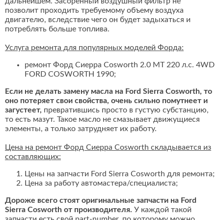
дальнейшем. Засоренный воздушный фильтр не
позволит проходить требуемому объему воздуха
двигателю, вследствие чего он будет задыхаться и
потреблять больше топлива.
Услуга ремонта для популярных моделей Форда:
ремонт Форд Сиерра Cosworth 2.0 MT 220 л.с. 4WD
FORD COSWORTH 1990;
Если не делать замену масла на Ford Sierra Cosworth, то
оно потеряет свои свойства, очень сильно помутнеет и
загустеет,
превратившись просто в густую субстанцию,
то есть мазут. Такое масло не смазывает движущиеся
элементы, а только затрудняет их работу.
Цена на ремонт Форд Сиерра Cosworth складывается из
составляющих:
Цены на запчасти Ford Sierra Cosworth для ремонта;
Цена за работу автомастера/специалиста;
Дороже всего стоят оригинальные запчасти на Ford
Sierra Cosworth от производителя.
У каждой такой
запчасти есть свой part-number, по которому можно