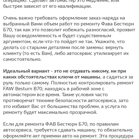
операцию. Сделает автомастер это медленне, или
быстрее зависит от его квалификации.
Очень важно требовать оформление заказ-наряда на
выбранный Вами объем работ по ремонту Фава Бестюрн
Б70, так как это позволит избежать разногласий, проявит
Вашу осведомленность и будет существенным
аргументом, если что-то пойдет не так. Укажите, что
делать со старыми деталями после замены: вернуть
клиенту (то есть Вам), либо автосервис утилизирует их
самостоятельно.
Идеальный вариант - это не отдавать никому, ни при
каких обстоятельствах ключи от машины
, а садиться за
руль только самому. Полностью контролировать ремонт
FAW Besturn B70, находясь в рабочей зоне с
автомастером все время. Такие условия часто
противоречат технике безопасности автосервиса, зато
это избавит Вас от большинства проблем, а услуга по
ремонту будет максимально прозрачной.
Если для ремонта ФАВ Бестюрн Б70, по правилам
автосервиса, требуется сдавать машину, то обязательно
оформляйте акт приемки авто на ремонт. Эта процедура