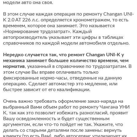
модели авто она своя.
В этом случае каждая операция по ремонту Changan UNI-
K 2.0 AT 226 л.с. определяется хронометражем, то есть
временем, которое она занимает. Это называется
«Нормирование трудозатрат». Каждый
автопроизводитель указывает эти цифры в таблицах
справочников по каждой модели автомобиля отдельно.
Нередко случается так, что ремонт Changan UNI-K у
механика занимает большее количество времени, чем
норматив
, указанный в справочнике по трудозатратам. В
этом случае Вы вправе оплачивать только
фиксированные нормо-часы, отведенные на данную
операцию. Сделает автомастер это медленне, или
быстрее зависит от его квалификации.
Очень важно требовать оформление заказ-наряда на
выбранный Вами объем работ по ремонту Чангана УНИ
К, так как это позволит избежать разногласий, проявит
Вашу осведомленность и будет существенным
аргументом, если что-то пойдет не так. Укажите, что
делать со старыми деталями после замены: вернуть
клиенту (то есть Вам), либо автосервис утилизирует их