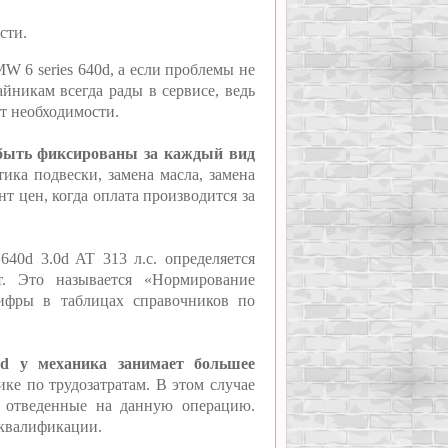
сти.
W 6 series 640d, а если проблемы не
йникам всегда рады в сервисе, ведь
ет необходимости.
 быть фиксированы за каждый вид
ика подвески, замена масла, замена
т цен, когда оплата производится за
40d 3.0d AT 313 л.с. определяется
т. Это называется «Нормирование
цифры в таблицах справочников по
0d у механика занимает большее
ике по трудозатратам. В этом случае
, отведенные на данную операцию.
 квалификации.