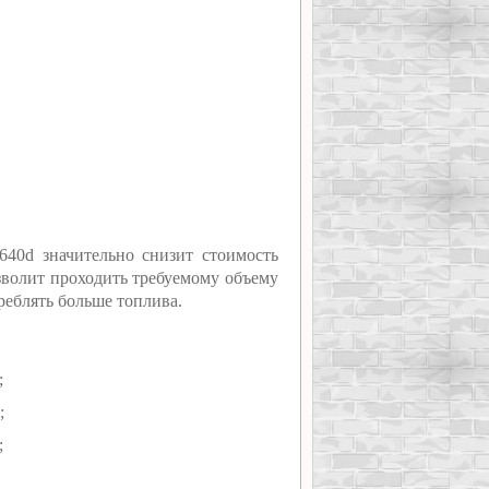
40d значительно снизит стоимость
зволит проходить требуемому объему
треблять больше топлива.
;
;
;