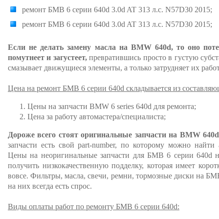
ремонт БМВ 6 серии 640d 3.0d AT 313 л.с. N57D30 2015;
ремонт БМВ 6 серии 640d 3.0d AT 313 л.с. N57D30 2015;
Если не делать замену масла на BMW 640d, то оно поте
помутнеет и загустеет,
превратившись просто в густую субста
смазывает движущиеся элементы, а только затрудняет их работ
Цена на ремонт БМВ 6 серии 640d складывается из составляю
Цены на запчасти BMW 6 series 640d для ремонта;
Цена за работу автомастера/специалиста;
Дороже всего стоят оригинальные запчасти на BMW 640d
запчасти есть свой part-number, по которому можно найти
Цены на неоригинальные запчасти для БМВ 6 серии 640d ни
получить низкокачественную подделку, которая имеет коро
вовсе. Фильтры, масла, свечи, ремни, тормозные диски на БМ
на них всегда есть спрос.
Виды оплаты работ по ремонту БМВ 6 серии 640d: