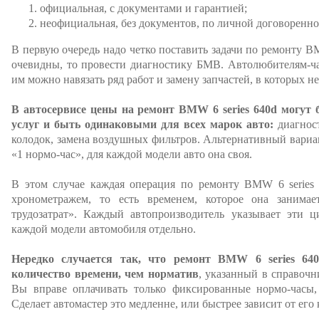
официальная, с документами и гарантией;
неофициальная, без документов, по личной договоренно
В первую очередь надо четко поставить задачи по ремонту BM
очевидны, то провести диагностику БМВ. Автолюбителям-ча
им можно навязать ряд работ и замену запчастей, в которых н
В автосервисе цены на ремонт BMW 6 series 640d могут
услуг и быть одинаковыми для всех марок авто:
диагност
колодок, замена воздушных фильтров. Альтернативный вариан
«1 нормо-час», для каждой модели авто она своя.
В этом случае каждая операция по ремонту BMW 6 series 6
хронометражем, то есть временем, которое она занимае
трудозатрат». Каждый автопроизводитель указывает эти 
каждой модели автомобиля отдельно.
Нередко случается так, что ремонт BMW 6 series 64
количество времени, чем норматив
, указанный в справочн
Вы вправе оплачивать только фиксированные нормо-часы
Сделает автомастер это медленне, или быстрее зависит от его