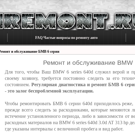
FAQ Частые вопросы по ремонту авто
Ремонт и обслуживание БМВ 6 серии
Ремонт и обслуживание BMW 6
Для того, чтобы Ваш BMW 6 series 640d служил верой и п
своему хозяину, требуется постоянно следить за его техни
состоянием.
Регулярная диагностика и ремонт БМВ 6 сери
- это залог беспроблемной эксплуатации.
Чтобы ремонтировать БМВ 6 серии 640d приходилось реже,
прежде всего следить за расходниками, которые меняются л
истечение установленного периода, либо в зависимости от в
расходных материалов на BMW 6 series 640d 3.0d AT 313 hp де
где указаны интервалы с величиной пробега и вид работ.