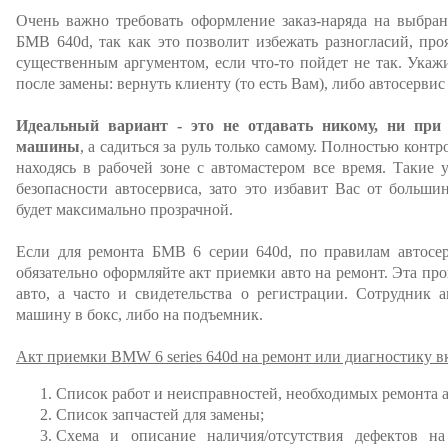
Очень важно требовать оформление заказ-наряда на выбра
БМВ 640d, так как это позволит избежать разногласий, пр
существенным аргументом, если что-то пойдет не так. Укажи
после замены: вернуть клиенту (то есть Вам), либо автосервис
Идеальный вариант - это не отдавать никому, ни при
машины
, а садиться за руль только самому. Полностью конт
находясь в рабочей зоне с автомастером все время. Такие 
безопасности автосервиса, зато это избавит Вас от больши
будет максимально прозрачной.
Если для ремонта БМВ 6 серии 640d, по правилам автосерв
обязательно оформляйте акт приемки авто на ремонт. Эта пр
авто, а часто и свидетельства о регистрации. Сотрудник а
машину в бокс, либо на подъемник.
Акт приемки BMW 6 series 640d на ремонт или диагностику в
Список работ и неисправностей, необходимых ремонта 
Список запчастей для замены;
Схема и описание наличия/отсутствия дефектов на