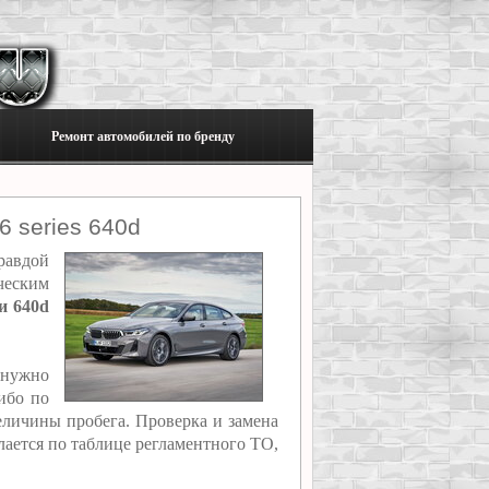
Ремонт автомобилей по бренду
 series 640d
равдой
ческим
и 640d
 нужно
ибо по
еличины пробега. Проверка и замена
лается по таблице регламентного ТО,