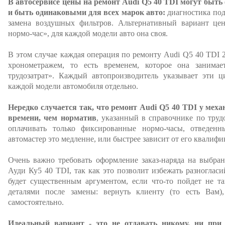
В автосервисе цены на ремонт Audi Q5 40 TDI могут быть
и быть одинаковыми для всех марок авто:
диагностика подв
замена воздушных фильтров. Альтернативный вариант цен,
нормо-час», для каждой модели авто она своя.
В этом случае каждая операция по ремонту Audi Q5 40 TDI 
хронометражем, то есть временем, которое она занимае
трудозатрат». Каждый автопроизводитель указывает эти 
каждой модели автомобиля отдельно.
Нередко случается так, что ремонт Audi Q5 40 TDI у мех
времени, чем норматив
, указанный в справочнике по труд
оплачивать только фиксированные нормо-часы, отведен
автомастер это медленне, или быстрее зависит от его квалифи
Очень важно требовать оформление заказ-наряда на выбра
Ауди Ку5 40 TDI, так как это позволит избежать разноглас
будет существенным аргументом, если что-то пойдет не та
деталями после замены: вернуть клиенту (то есть Вам)
самостоятельно.
Идеальный вариант - это не отдавать никому, ни при