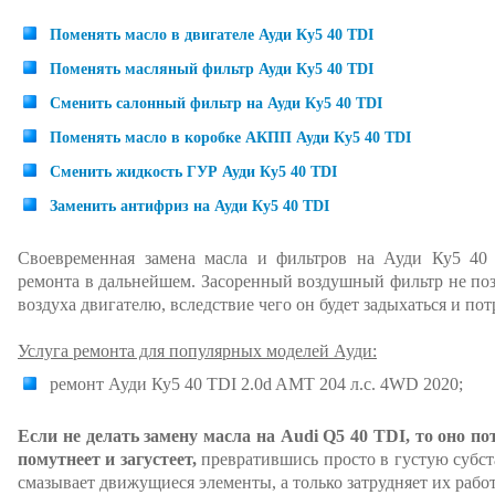
Поменять масло в двигателе Ауди Ку5 40 TDI
Поменять масляный фильтр Ауди Ку5 40 TDI
Сменить салонный фильтр на Ауди Ку5 40 TDI
Поменять масло в коробке АКПП Ауди Ку5 40 TDI
Сменить жидкость ГУР Ауди Ку5 40 TDI
Заменить антифриз на Ауди Ку5 40 TDI
Своевременная замена масла и фильтров на Ауди Ку5 40 
ремонта в дальнейшем. Засоренный воздушный фильтр не по
воздуха двигателю, вследствие чего он будет задыхаться и по
Услуга ремонта для популярных моделей Ауди:
ремонт Ауди Ку5 40 TDI 2.0d AMT 204 л.с. 4WD 2020;
Если не делать замену масла на Audi Q5 40 TDI, то оно по
помутнеет и загустеет,
превратившись просто в густую субста
смазывает движущиеся элементы, а только затрудняет их работ