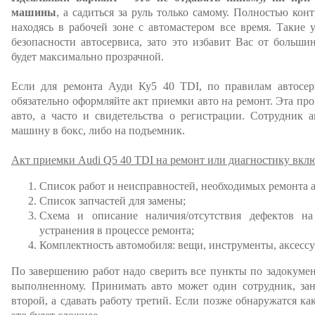
машины
, а садиться за руль только самому. Полностью кон
находясь в рабочей зоне с автомастером все время. Такие 
безопасности автосервиса, зато это избавит Вас от больши
будет максимально прозрачной.
Если для ремонта Ауди Ку5 40 TDI, по правилам автосерв
обязательно оформляйте акт приемки авто на ремонт. Эта пр
авто, а часто и свидетельства о регистрации. Сотрудник а
машину в бокс, либо на подъемник.
Акт приемки Audi Q5 40 TDI на ремонт или диагностику вклю
Список работ и неисправностей, необходимых ремонта 
Список запчастей для замены;
Схема и описание наличия/отсутствия дефектов на
устранения в процессе ремонта;
Комплектность автомобиля: вещи, инструменты, аксессу
По завершению работ надо сверить все пункты по задокуме
выполненному. Принимать авто может один сотрудник, за
второй, а сдавать работу третий. Если позже обнаружатся как