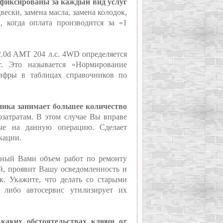
 фиксированы за каждый вид услуг
ески, замена масла, замена колодок,
 когда оплата производится за «1
2.0d AMT 204 л.с. 4WD определяется
т. Это называется «Нормирование
цифры в таблицах справочников по
аника занимает большее количество
озатратам. В этом случае Вы вправе
ные на данную операцию. Сделает
кации.
нный Вами объем работ по ремонту
ий, проявит Вашу осведомленность и
к. Укажите, что делать со старыми
, либо автосервис утилизирует их
 каких обстоятельствах ключи от