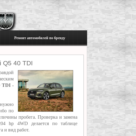
Ремонт автомобилей по бренду
 Q5 40 TDI
равдой
ческим
 TDI -
 нужно
ибо по
еличины пробега. Проверка и замена
04 hp 4WD делается по таблице
а и вид работ.